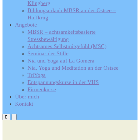
Klingberg
Bildungsurlaub MBSR an der Ostsee –
Haffkrug
Angebote
MBSR – achtsamkeitsbasierte
Stressbewältigung
Achtsames Selbstmitgefühl (MSC)
Seminar der Stille
Nia und Yoga auf La Gomera
Nia, Yoga und Meditation an der Ostsee
TriYoga
Entspannungskurse in der VHS
Firmenkurse
Über mich
Kontakt
Primary
Primary
Menu
Menu
for
for
Mobile
Desktop