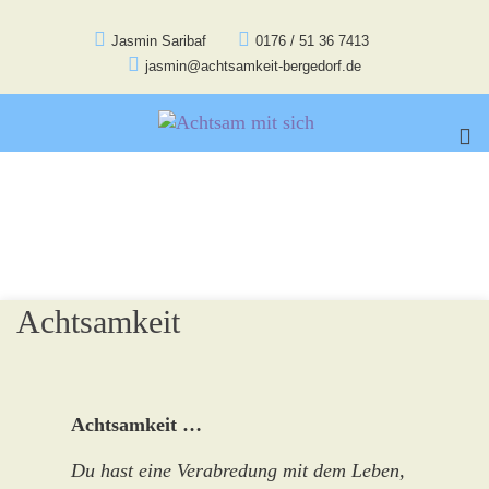
Jasmin Saribaf
0176 / 51 36 7413
jasmin@achtsamkeit-bergedorf.de
Achtsam mit sich
Pr
Achtsamkeit – Yoga –
Me
Entspannung
for
Mob
Skip
Achtsamkeit
to
content
Achtsamkeit …
Du hast eine Verabredung mit dem Leben,