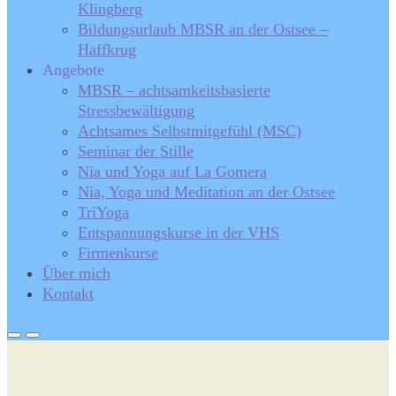
Klingberg
Bildungsurlaub MBSR an der Ostsee –
Haffkrug
Angebote
MBSR – achtsamkeitsbasierte
Stressbewältigung
Achtsames Selbstmitgefühl (MSC)
Seminar der Stille
Nia und Yoga auf La Gomera
Nia, Yoga und Meditation an der Ostsee
TriYoga
Entspannungskurse in der VHS
Firmenkurse
Über mich
Kontakt
Primary
Primary
Menu
Menu
for
for
Mobile
Desktop